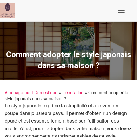
Ouvrir/fe
Comment adopter le style japonais
dans sa maison ?
Aménagement Domestique
»
Décoration
» Comment adopter le
style japonais dans sa maison ?
Le style japonais exprime la simplicité et a le vent en
poupe dans plusieurs pays. Il permet d’obtenir un design
épuré et est essentiellement basé sur l’utilisation des
motifs. Ainsi, pour l’adopter dans votre maison, vous devez
vous approprier certains indispensables de ce style.