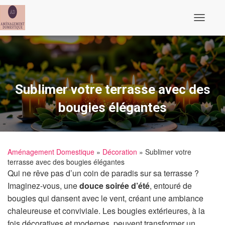
Ouvrir/fe
Sublimer votre terrasse avec des
bougies élégantes
Aménagement Domestique
»
Décoration
» Sublimer votre
terrasse avec des bougies élégantes
Qui ne rêve pas d’un coin de paradis sur sa terrasse ?
Imaginez-vous, une
douce soirée d’été
, entouré de
bougies qui dansent avec le vent, créant une ambiance
chaleureuse et conviviale. Les bougies extérieures, à la
fois décoratives et modernes, peuvent transformer un